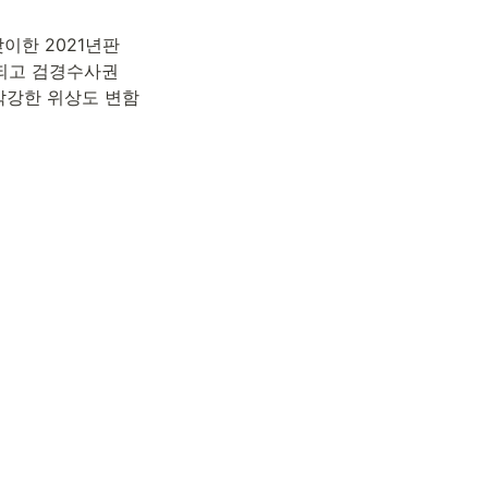
한 2021년판 
되고 검경수사권 
막강한 위상도 변함