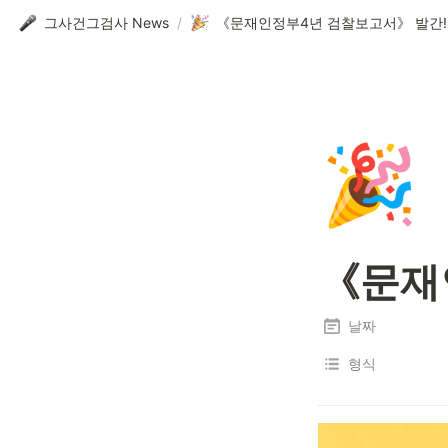
그사건그검사 News
/
《문재인정부4년 검찰보고서》 발간!
🎉
《문재
날짜
형식