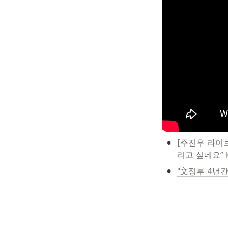
•
[주진우 라이
리고 싶네요” K
•
"文정부 4년간