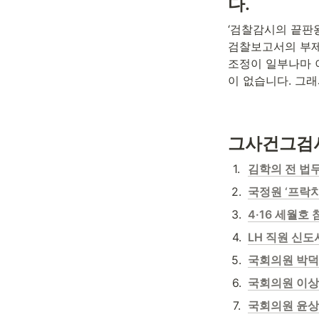
다. 
‘검찰감시의 끝판왕
검찰보고서의 부제
조정이 일부나마 
이 없습니다. 그
그사건그검사
1
.
김학의 전 법
2
.
국정원 ‘프락치
3
.
4·16 세월호
4
.
LH 직원 신도
5
.
국회의원 박덕
6
.
국회의원 이상
7
.
국회의원 윤상현